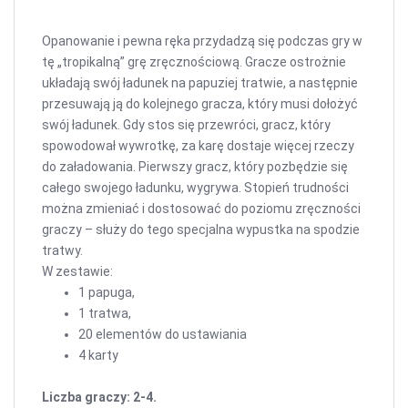
Opanowanie i pewna ręka przydadzą się podczas gry w
tę „tropikalną” grę zręcznościową. Gracze ostrożnie
układają swój ładunek na papuziej tratwie, a następnie
przesuwają ją do kolejnego gracza, który musi dołożyć
swój ładunek. Gdy stos się przewróci, gracz, który
spowodował wywrotkę, za karę dostaje więcej rzeczy
do załadowania. Pierwszy gracz, który pozbędzie się
całego swojego ładunku, wygrywa. Stopień trudności
można zmieniać i dostosować do poziomu zręczności
graczy – służy do tego specjalna wypustka na spodzie
tratwy.
W zestawie:
1 papuga,
1 tratwa,
20 elementów do ustawiania
4 karty
Liczba graczy: 2-4.