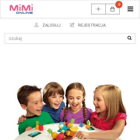
0
Tog
navi
ZALOGUJ
REJESTRACJA