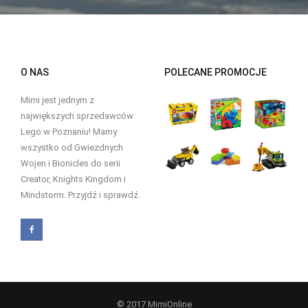
O NAS
POLECANE PROMOCJE
Mimi jest jednym z
największych sprzedawców
Lego w Poznaniu! Mamy
wszystko od Gwiezdnych
Wojen i Bionicles do serii
Creator, Knights Kingdom i
Mindstorm. Przyjdź i sprawdź.
© 2017 MimiOnline