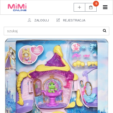
0
Tog
navi
ZALOGUJ
REJESTRACJA