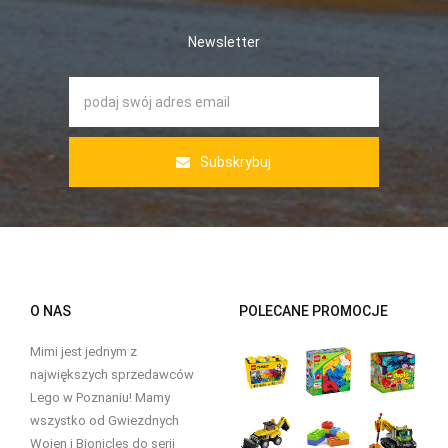
Newsletter
Subskrybuj
O NAS
POLECANE PROMOCJE
Mimi jest jednym z
największych sprzedawców
Lego w Poznaniu! Mamy
wszystko od Gwiezdnych
Wojen i Bionicles do serii