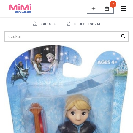
0
Tog
navi
ZALOGUJ
REJESTRACJA