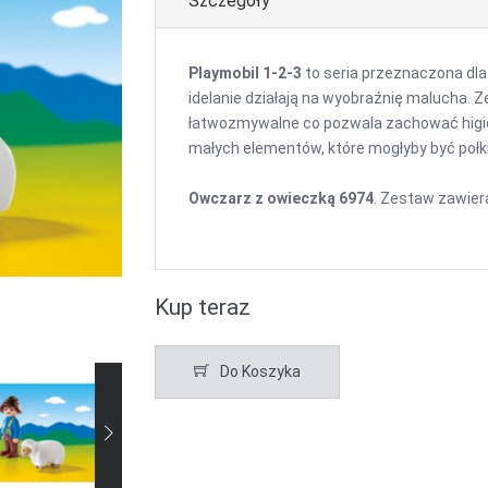
Szczegóły
Playmobil 1-2-3
to seria przeznaczona dla
idelanie działają na wyobraźnię malucha. 
łatwozmywalne co pozwala zachować higienę
małych elementów, które mogłyby być połkn
Owczarz z owieczką 6974
. Zestaw zawiera
Kup teraz
Do Koszyka