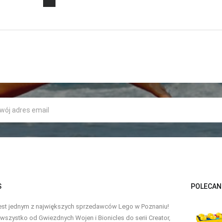
S
POLECAN
est jednym z największych sprzedawców Lego w Poznaniu!
szystko od Gwiezdnych Wojen i Bionicles do serii Creator,