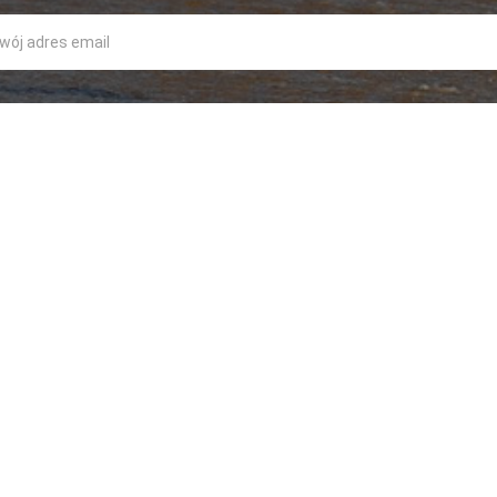
S
POLECAN
est jednym z największych sprzedawców Lego w Poznaniu!
szystko od Gwiezdnych Wojen i Bionicles do serii Creator,
s Kingdom i Mindstorm. Przyjdź i sprawdź.