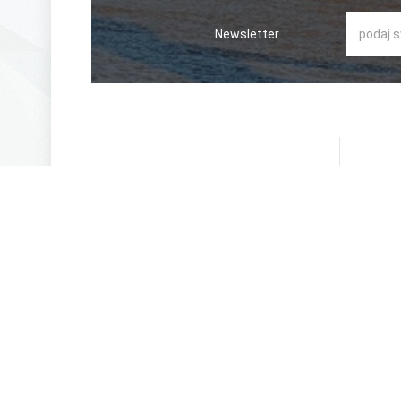
Newsletter
O NA
Mimi j
Mamy w
Knight