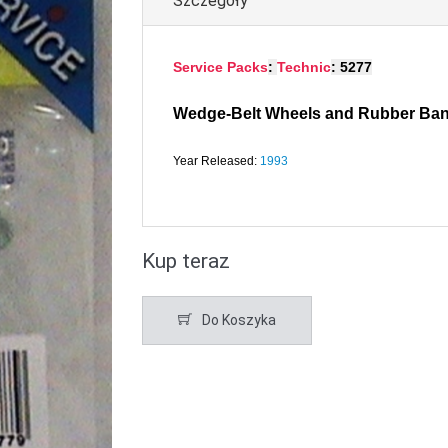
Szczegóły
Service Packs
:
Technic
: 5277
Wedge-Belt Wheels and Rubber Ba
Year Released:
1993
Kup teraz
Do Koszyka