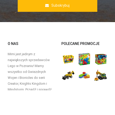
Subskrybuj
O NAS
POLECANE PROMOCJE
Mimi jest jednym z
największych sprzedawców
Lego w Poznaniu! Mamy
wszystko od Gwiezdnych
Wojen i Bionicles do serii
Creator, Knights Kingdom i
Mindstorm. Przyjdź i sprawdź.