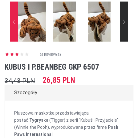
26 REVIEW(S)
KUBUS I P.BEANBEG GKP 6507
26,85 PLN
34,43 PLN
Szczegóły
Pluszowa maskotka przedstawiająca
postać
Tygryska
(Tigger) z serii "Kubuś i Przyjaciele"
(Winnie the Pooh), wyprodukowana przez firmę
Posh
Paws International
.