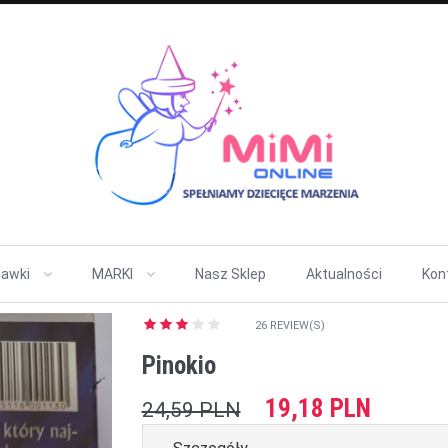
awki
MARKI
Nasz Sklep
Aktualności
Kon
26 REVIEW(S)
Pinokio
19,18 PLN
24,59 PLN