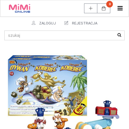
0
Tog
navi
ZALOGUJ
REJESTRACJA