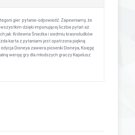
ategorii gier: pytanie-odpowiedź. Zapewniamy, że
e wszystkim dzięki imponującej liczbie pytań aż
ich jak: Królewna Śnieżka i siedmiu krasnoludków
żda karta z pytaniami jest opatrzona piękną
a edycja Disneya zawiera piosenki Disneya, Księgę
jalną wersję gry dla młodszych graczy Kapelusz