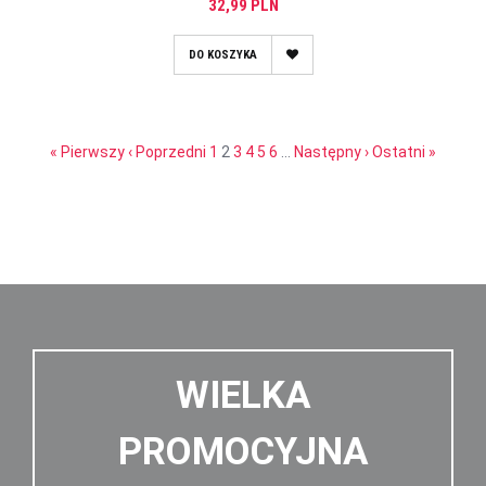
32,99 PLN
DO KOSZYKA
« Pierwszy
‹ Poprzedni
1
2
3
4
5
6
…
Następny ›
Ostatni »
WIELKA
PROMOCYJNA