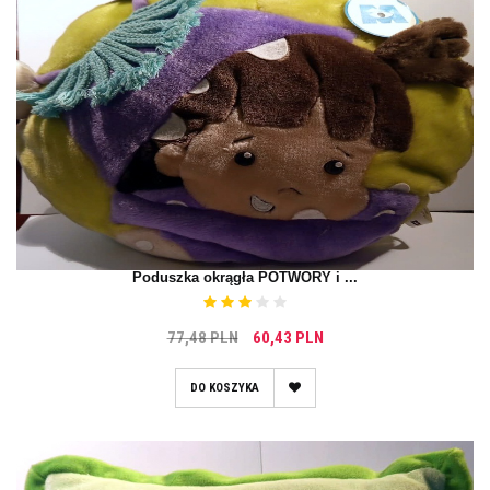
Poduszka okrągła POTWORY i ...
77,48 PLN
60,43 PLN
DO KOSZYKA