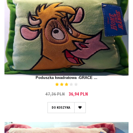
Poduszka kwadratowa -GRACE ...
47,36 PLN
36,94 PLN
DO KOSZYKA