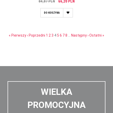
84,87 PLN
66,20 PLN
DO KOSZYKA
« Pierwszy
‹ Poprzedni
1
2
3
4
5
6
7
8
…
Następny ›
Ostatni »
WIELKA
PROMOCYJNA