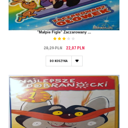
"Małpie Figle" Zaczarowany ...
28,29 PLN
22,07 PLN
DO KOSZYKA