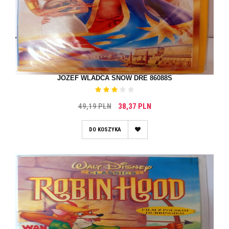
JOZEF WLADCA SNOW DRE 86088S
49,19 PLN
38,37 PLN
DO KOSZYKA