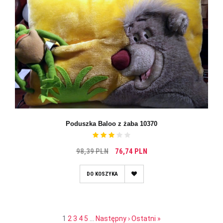
Poduszka Baloo z żaba 10370
98,39 PLN
76,74 PLN
DO KOSZYKA
1
2
3
4
5
…
Następny ›
Ostatni »